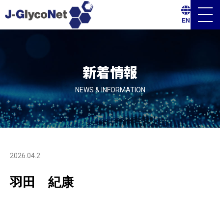
メ
EN
ニ
ュ
ー
ボ
タ
ン
新着情報
NEWS & INFORMATION
2026.04.2
羽田 紀康