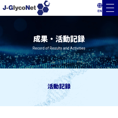
メ
EN
ニ
ュ
ー
ボ
タ
ン
成果・活動記録
Record of Results and Activities
活動記録