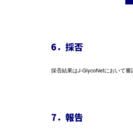
6．採否
採否結果はJ-GlycoNetにお
7．報告