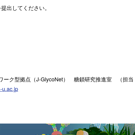
を提出してください。
ク型拠点（J-GlycoNet） 糖鎖研究推進室 （担
-u.ac.jp