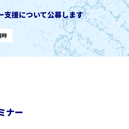
ナー支援について公募します
随時
ミナー