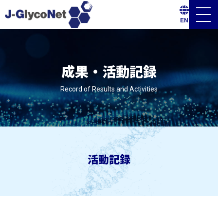
メ
EN
ニ
ュ
ー
ボ
タ
ン
成果・活動記録
Record of Results and Activities
活動記録