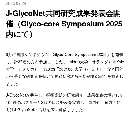
2025.09.29
J-GlycoNet共同研究成果発表会開
催（Glyco-core Symposium 2025
内にて）
9月に国際シンポジウム「Glyco-
C
ore Symposium 2025」を開催
し、計37名の方が参加しました。
Leiden大学（オランダ）やYale
大学（アメリカ）、Naples
FedericoⅡ大学（イタリア）など国外
から著名な研究者を招いて糖鎖研究と異分野研究の融合を
推進し
ました。
J-
GlycoNet
が共催し、
採択課題
の
研究紹介・
成果発表の場
として
104件の
ポスター
と2題の
口頭発表
を実施し、
国内外、多方面に
向けJ-GlycoNetの活動を広く発信しました。