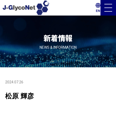
メ
EN
ニ
ュ
ー
ボ
タ
ン
新着情報
NEWS & INFORMATION
2024.07.26
松原 輝彦