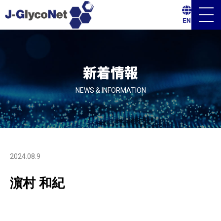
メ
EN
ニ
ュ
ー
ボ
タ
ン
新着情報
NEWS & INFORMATION
2024.08.9
濵村 和紀