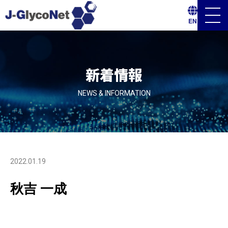
メ
EN
ニ
ュ
ー
ボ
タ
ン
新着情報
NEWS & INFORMATION
2022.01.19
秋吉 一成