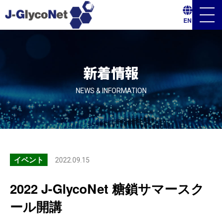
メ
EN
ニ
ュ
ー
ボ
タ
ン
新着情報
NEWS & INFORMATION
イベント
2022.09.15
2022 J-GlycoNet 糖鎖サマースク
ール開講