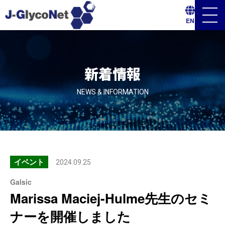
メ
EN
ニ
ュ
ー
ボ
タ
ン
新着情報
NEWS & INFORMATION
イベント
2024.09.25
Galsic
Marissa Maciej-Hulme先生のセミ
ナーを開催しました