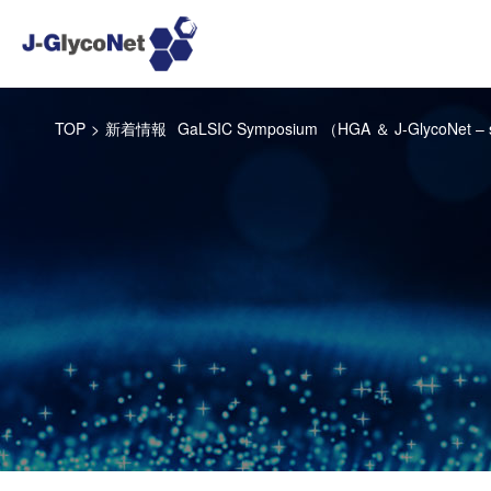
TOP
>
新着情報
GaLSIC Symposium （HGA ＆ J-GlycoNet 