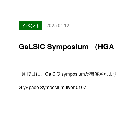
イベント
2025.01.12
GaLSIC Symposium （HGA 
1月17日に、GalSIC symposiumが開催され
GlySpace Symposium flyer 0107