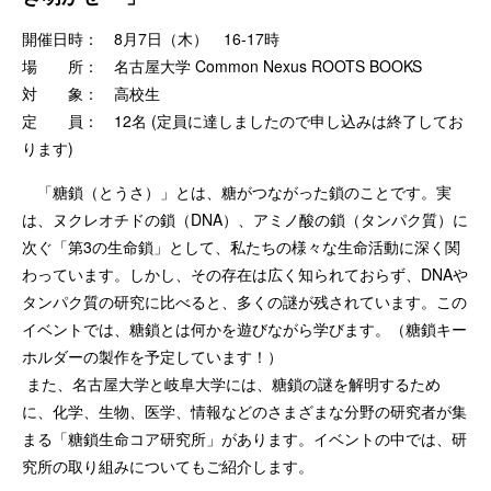
開催日時： 8月7日（木） 16-17時
場 所： 名古屋大学 Common Nexus ROOTS BOOKS
対 象： 高校生
定 員： 12名 (定員に達しましたので申し込みは終了してお
ります)
「糖鎖（とうさ）」とは、糖がつながった鎖のことです。実
は、ヌクレオチドの鎖（DNA）、アミノ酸の鎖（タンパク質）に
次ぐ「第3の生命鎖」として、私たちの様々な生命活動に深く関
わっています。しかし、その存在は広く知られておらず、DNAや
タンパク質の研究に比べると、多くの謎が残されています。この
イベントでは、糖鎖とは何かを遊びながら学びます。（糖鎖キー
ホルダーの製作を予定しています！）
また、名古屋大学と岐阜大学には、糖鎖の謎を解明するため
に、化学、生物、医学、情報などのさまざまな分野の研究者が集
まる「糖鎖生命コア研究所」があります。イベントの中では、研
究所の取り組みについてもご紹介します。