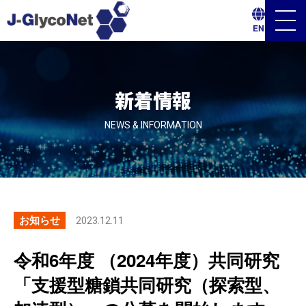
メ
EN
ニ
ュ
ー
ボ
タ
ン
新着情報
NEWS & INFORMATION
お知らせ
2023.12.11
令和6年度 （2024年度）共同研究
「支援型糖鎖共同研究（探索型、