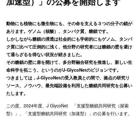
加速型）」の公募を開始します
動物にも植物にも微生物にも、その命を支える３つの分子の鎖が
あります。ゲノム（核酸）、タンパク質、糖鎖です。
しかしながら糖鎖の浸透は社会的にも学術的にもゲノム、タンパ
ク質に比べて圧倒的に浅く、他分野の研究者には糖鎖の壁を避け
て通らざるを得ない状況が続きました。
その糖鎖の壁に扉を開けて、多分野融合研究を推進し、新しい生
命科学を拓こう、というのがJ-GlycoNetのビジョンです。
つきましては，J-GlycoNetの受入教員との間で、拠点の研究リ
ソース、ノウハウ、最先端設備を利用した糖鎖共同研究を公募い
たします。
この度、2024年度、J GlycoNet 「⽀援型糖鎖共同研究（探索
型）」、「⽀援型糖鎖共同研究（加速型）」の公募を⾏います。