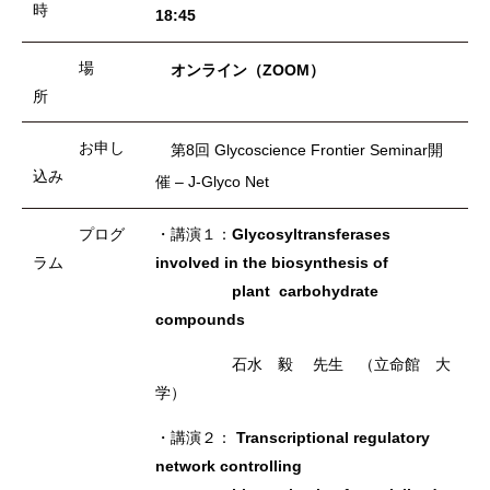
時
18:45
場
オンライン（ZOOM）
所
お申し
第8回 Glycoscience Frontier Seminar開
込み
催 – J-Glyco Net
プログ
・
講演１：
Glycosyltransferases
ラム
involved in the biosynthesis of
plant
carbohydrate
compounds
石水 毅 先生
（立命館 大
学）
・講演２：
Transcriptional regulatory
network controlling