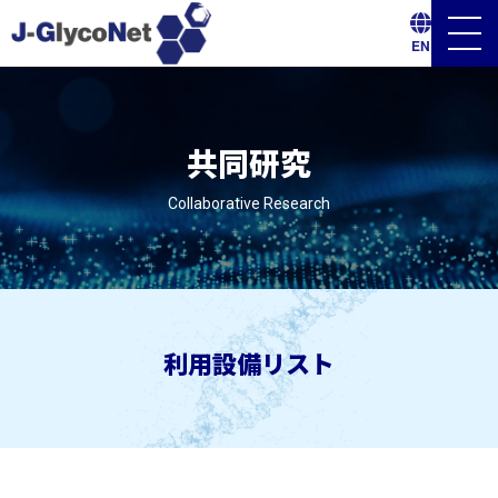
メ
EN
ニ
ュ
ー
ボ
タ
ン
共同研究
Collaborative Research
利用設備リスト