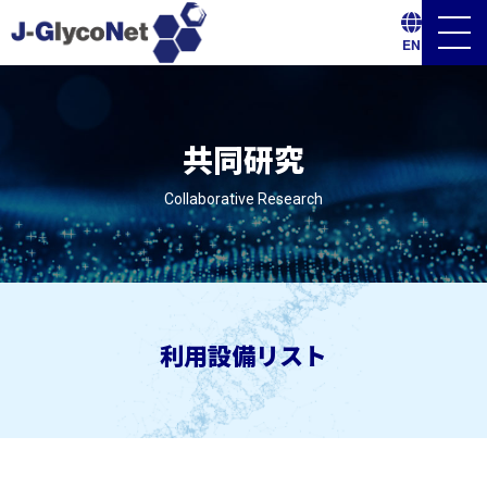
メ
EN
ニ
ュ
ー
ボ
タ
ン
共同研究
Collaborative Research
利用設備リスト