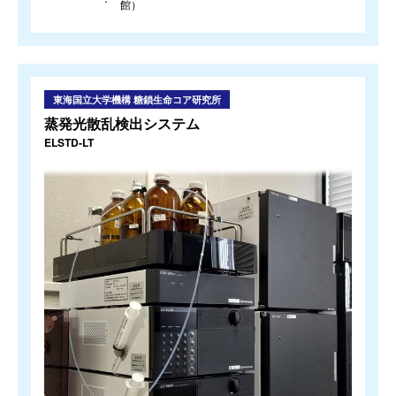
館）
東海国立大学機構 糖鎖生命コア研究所
蒸発光散乱検出システム
ELSTD-LT