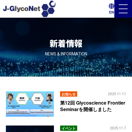
メ
EN
ニ
ュ
ー
ボ
タ
ン
新着情報
NEWS & INFORMATION
お知らせ
2025.11.11
第12回 Glycoscience Frontier
Seminarを開催しました
イベント
2025.11.7