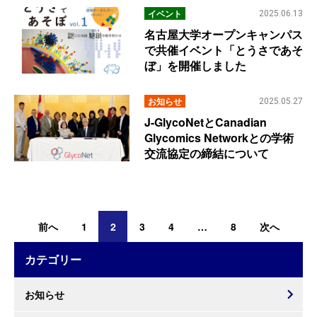
イベント
2025.06.13
名古屋大学オープンキャンパス
で共催イベント「とうさであそ
ぼ」を開催しました
お知らせ
2025.05.27
J-GlycoNetとCanadian
Glycomics Networkとの学術
交流協定の締結について
投
稿
前へ
1
2
3
4
…
8
次へ
の
ペ
ー
カテゴリー
ジ
送
り
お知らせ